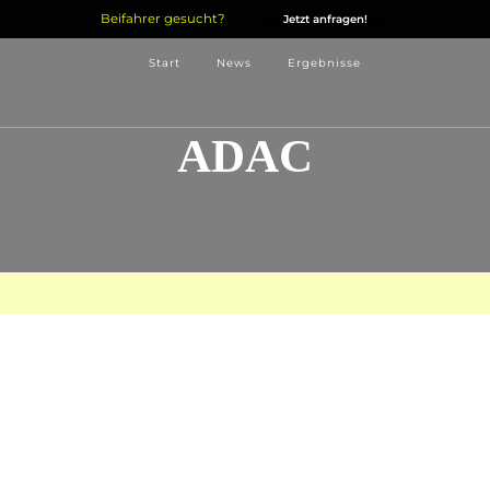
Beifahrer gesucht?
Jetzt anfragen!
Start
News
Ergebnisse
ADAC