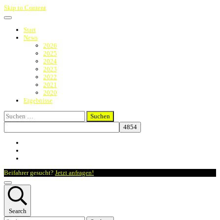
Skip to Content
Start
News
2026
2025
2024
2023
2022
2021
2020
Ergebnisse
Suchen
nach:
Beifahrer gesucht?
Jetzt anfragen!
Search
Suchen