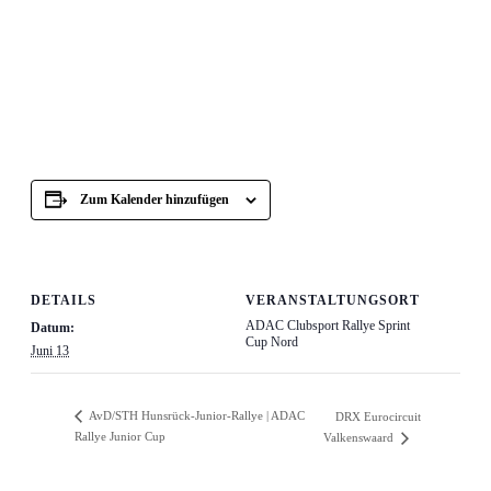
Zum Kalender hinzufügen
DETAILS
VERANSTALTUNGSORT
ADAC Clubsport Rallye Sprint
Datum:
Cup Nord
Juni 13
AvD/STH Hunsrück-Junior-Rallye | ADAC
DRX Eurocircuit
Rallye Junior Cup
Valkenswaard