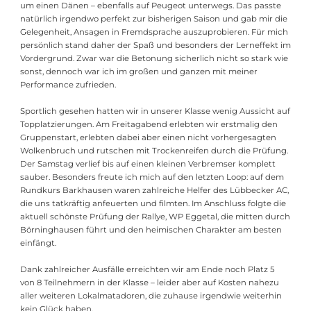
um einen Dänen – ebenfalls auf Peugeot unterwegs. Das passte
natürlich irgendwo perfekt zur bisherigen Saison und gab mir die
Gelegenheit, Ansagen in Fremdsprache auszuprobieren. Für mich
persönlich stand daher der Spaß und besonders der Lerneffekt im
Vordergrund. Zwar war die Betonung sicherlich nicht so stark wie
sonst, dennoch war ich im großen und ganzen mit meiner
Performance zufrieden.
Sportlich gesehen hatten wir in unserer Klasse wenig Aussicht auf
Topplatzierungen. Am Freitagabend erlebten wir erstmalig den
Gruppenstart, erlebten dabei aber einen nicht vorhergesagten
Wolkenbruch und rutschen mit Trockenreifen durch die Prüfung.
Der Samstag verlief bis auf einen kleinen Verbremser komplett
sauber. Besonders freute ich mich auf den letzten Loop: auf dem
Rundkurs Barkhausen waren zahlreiche Helfer des Lübbecker AC,
die uns tatkräftig anfeuerten und filmten. Im Anschluss folgte die
aktuell schönste Prüfung der Rallye, WP Eggetal, die mitten durch
Börninghausen führt und den heimischen Charakter am besten
einfängt.
Dank zahlreicher Ausfälle erreichten wir am Ende noch Platz 5
von 8 Teilnehmern in der Klasse – leider aber auf Kosten nahezu
aller weiteren Lokalmatadoren, die zuhause irgendwie weiterhin
kein Glück haben.