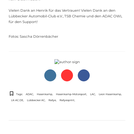
Vielen Dank an Henrik für das Vertrauen! Vielen Dank an den
Lübbecker Automobil-Club e.V., TSB Chemie und den ADAC OWL
für den Support!
Fotos: Sascha Dörrenbächer
Tags:
ADAC
Hasenkamp
Hasenkamp-Motorsport
LAC
Leon Hasenkamp
LK-AC.DE
Lübbecker AC
Rallye
Rallyesprint