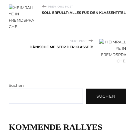
P
PREVIOUS POST
SOLL ERFÜLLT: ALLES FÜR DEN KLASSENTITEL
o
s
t
NEXT POST
DÄNISCHE MEISTER DER KLASSE 3!
N
a
v
i
Suchen
g
SUCHEN
a
t
i
KOMMENDE RALLYES