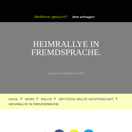
Leon Hasenkamp
HASENKAMP MOTORSPORT
Beifahrer gesucht?
Jetzt anfragen!
HEIMRALLYE IN
FREMDSPRACHE.
updated on
Oktober 8, 2025
Home
NEWS
RALLYE
DEUTSCHE RALLYE MEISTERSCHAFT
HEIMRALLYE IN FREMDSPRACHE.