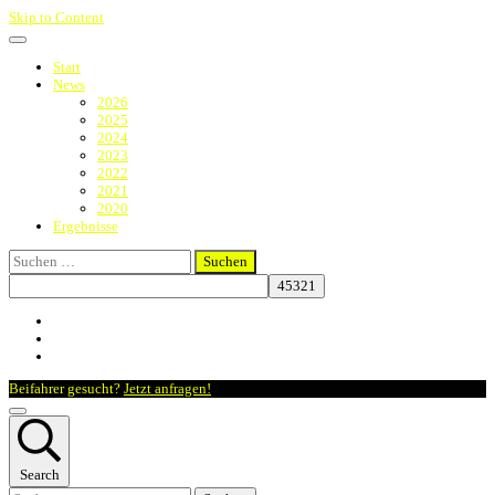
Skip to Content
Start
News
2026
2025
2024
2023
2022
2021
2020
Ergebnisse
Suchen
nach:
Beifahrer gesucht?
Jetzt anfragen!
Search
Suchen