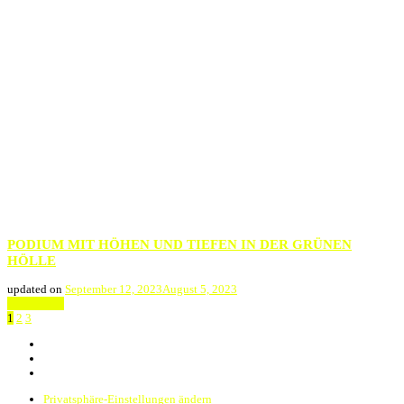
PODIUM MIT HÖHEN UND TIEFEN IN DER GRÜNEN
HÖLLE
updated on
September 12, 2023
August 5, 2023
Weiterlesen
Seitennummerierung
Page
Page
Page
1
2
3
der
Beiträge
Privatsphäre-Einstellungen ändern